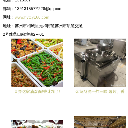
电话：1315387**
邮箱：139131557**
226@qq.com
网址：
www.hytcy168.com
地址：苏州市相城区元和街道苏州市轨道交通
2号线蠡口站地铁2F-01
直奔这家油泼面!香迷糊了!
金黄酥脆一炸三味 薯片、香
蕉片与油豆腐泡的餐饮供应
链革命