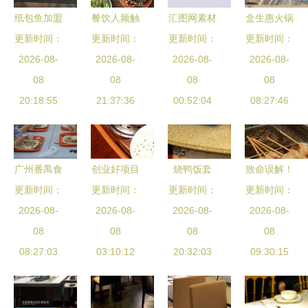
纸包鱼加盟
餐饮人频触
汇图网素材
盒生惠火锅
餐饮市场未
更新时间：
食品安全底
更新时间：
更新时间：
灵感 肉松
更新时间：
食材超市
来的必由之
2026-08-
线，甩手掌
2026-08-
类餐饮的视
2026-08-
餐饮新零售
2026-08-
08
路
柜告诉你如
08
觉构图与菜
08
时代的便携
08
20:18:55
何最大程度
21:37:36
00:52:04
品展示
火锅革命
08:27:46
降低损失
广州番禺食
创业好项目
烧鸭饭套
致命误解！
堂蔬菜配送
更新时间：
更新时间：
指南 选择
更新时间：
餐,中国菜
这些人压根
更新时间：
与团体餐上
2026-08-
餐饮加盟的
2026-08-
系,食品餐
2026-08-
不适合做餐
2026-08-
门服务的专
08
三大关键要
08
饮,摄影素
08
饮，你中招
08
08:27:03
家
03:10:12
素
材,汇图网
20:32:03
09:30:15
了吗？