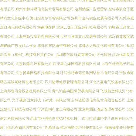
限公司
重庆途旅旅行社有限公司
湖州织里无忧人力资源服务有限公司
北京懒遛科技
有限公司
郑州华和得易信息技术发展有限公司
达州躺赢广告经营部
盘锦市双台子区
精彩文化传媒中心
海口煜美尔百货有限公司
深圳市金马实业发展有限公司
东莞市威
虎自动化科技有限公司
海南电影网
北京云游记国际旅行社有限公司
邯郸市正邦化工
有限公司
上海扈高投资管理有限公司
天津巨音阶文化发展有限公司
武汉市黄陂区武
湖俊峰广告设计工作室
成都优布纺窗帘有限公司
成都天之视文化传播有限公司
私域
新流量（杭州）科技有限责任公司
深圳市亿欣服装有限公司
天气预报
江西恒新制衣
有限公司
北京扶除科技有限公司
西安康之缘网络科技有限公司
上海亿佳睿电子产品
有限公司
北京赟鑫网络科技有限公司
呼和浩特市索艺乐网络技术有限公司
宁波市海
曙区嘉诚网络科技有限公司
四川陆禾健康管理有限公司
河北大赢电气设备有限公司
上海邦杳商务设备租赁有限公司
青岛鸿鑫冉国际贸易有限公司
飞顺航空科技河北有
限公司
光子视频创意科技（深圳）有限公司
吉林省松讯信息技术有限责任公司
上海
沉姑电子科技有限公司
宁津县阔印化工有限公司
北京辉洒汇酒店管理有限公司
北京
例芝科技有限公司
昆山市张浦镇创惟德精密机械厂
西安唯道康络电子商务有限公司
厦门优泥克如网络有限公司
周易算命
杭州南爵网络科技有限公司
海南福友齐科技有